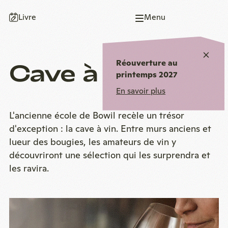
Vers
Vers
Vers
Vers
Vers
Livre
Menu
la
la
le
la
la
page
navigation
contenu
fin
page
d'accueil
principale
principal
de
d'accueil
Ferm
Réouverture au
Cave à vin
la
l'avis
printemps 2027
page
En savoir plus
L'ancienne école de Bowil recèle un trésor
d'exception : la cave à vin. Entre murs anciens et
lueur des bougies, les amateurs de vin y
découvriront une sélection qui les surprendra et
les ravira.